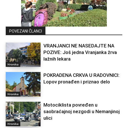
POVEZANI ČLANCI
VRANJANCI NE NASEDAJTE NA
POZIVE: Još jedna Vranjanka žrva
lažnih lekara
Hronika
POKRADENA CRKVA U RADOVNICI:
Lopov pronađen i priznao delo
Hronika
Motociklista povređen u
saobraćajnoj nezgodi u Nemanjinoj
ulici
Hronika