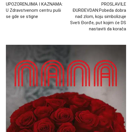
UPOZORENJIMA I KAZNAMA:
PROSLAVILE
U Zdravstvenom centru puši
ĐURĐEVDAN:Pobeda dobra
se gde se stigne
nad zlom, koju simbolizuje
Sveti Đorđe, put kojim će DS
nastaviti da korača