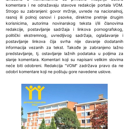
komentara i ne odražavaju stavove redakcije portala VOM.
Strogo su zabranjeni: govor mržnje, uvrede na nacionalnoj,
rasnoj ili polnoj osnovi i psovke, direktne pretnje drugim
korisnicima, autorima novinarskog teksta i/ili članovima
redakcije, postavljanje sadržaja i linkova pornografskog,
politički ekstremnog, uvredljivog sadržaja, oglašavanje i
postavljanje linkova čija svrha nije davanje dodatanih
informacija vezanih za tekst. Takođe je zabranjeno lažno
predstavljanje, tj. ostavljanje lažnih podataka u poljima za
slanje komentara. Komentari koji su napisani velikim slovima
neće biti odobreni. Redakcija "VOM" zadržava pravo da ne
odobri komentare koji ne poštuju gore navedene uslove.