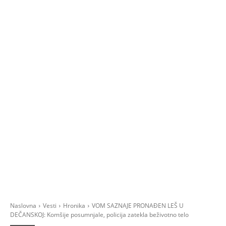
Naslovna
Vesti
Hronika
VOM SAZNAJE PRONAĐEN LEŠ U
DEČANSKOJ: Komšije posumnjale, policija zatekla beživotno telo