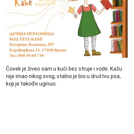
Čovek je živeo sam u kući bez struje i vode. Kažu
nije imao nikog svog, stalno je bio u društvu psa,
koji je takođe uginuo.