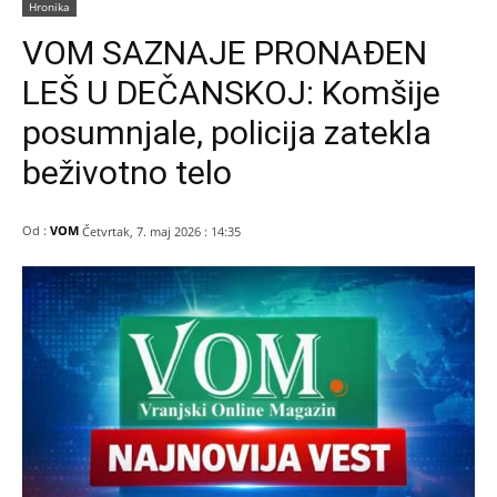
Hronika
VOM SAZNAJE PRONAĐEN
LEŠ U DEČANSKOJ: Komšije
posumnjale, policija zatekla
beživotno telo
Od :
VOM
Četvrtak, 7. maj 2026 : 14:35