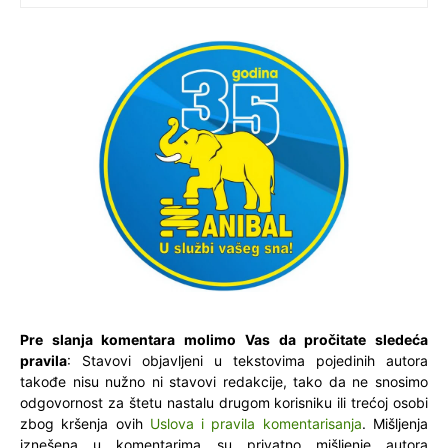
Pre slanja komentara molimo Vas da pročitate sledeća
pravila
: Stavovi objavljeni u tekstovima pojedinih autora
takođe nisu nužno ni stavovi redakcije, tako da ne snosimo
odgovornost za štetu nastalu drugom korisniku ili trećoj osobi
zbog kršenja ovih
Uslova i pravila komentarisanja
. Mišljenja
iznešena u komentarima su privatno mišljenje autora