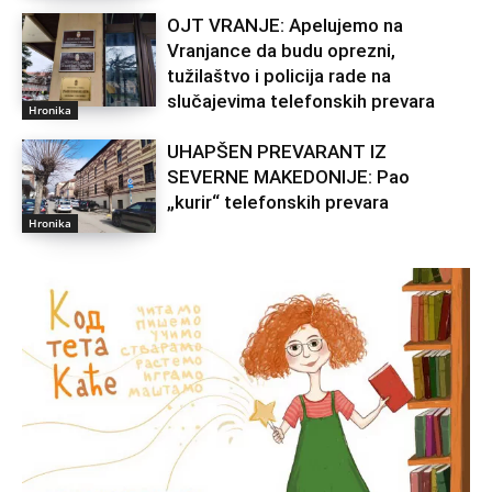
OJT VRANJE: Apelujemo na
Vranjance da budu oprezni,
tužilaštvo i policija rade na
slučajevima telefonskih prevara
Hronika
UHAPŠEN PREVARANT IZ
SEVERNE MAKEDONIJE: Pao
„kurir“ telefonskih prevara
Hronika