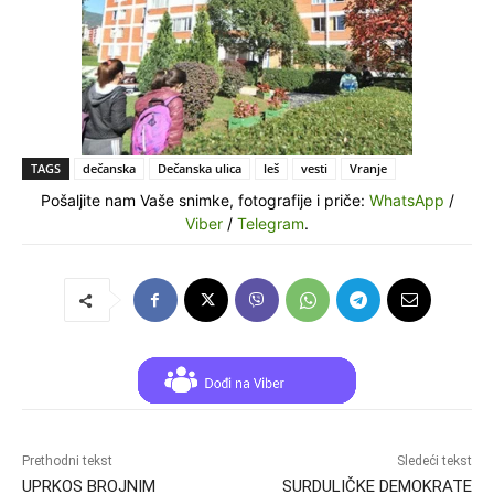
TAGS
dečanska
Dečanska ulica
leš
vesti
Vranje
Pošaljite nam Vaše snimke, fotografije i priče:
WhatsApp
/
Viber
/
Telegram
.
Prethodni tekst
Sledeći tekst
UPRKOS BROJNIM
SURDULIČKE DEMOKRATE