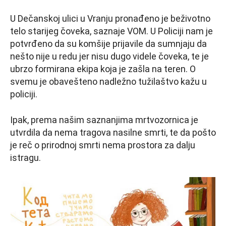
U Dečanskoj ulici u Vranju pronađeno je beživotno
telo starijeg čoveka, saznaje VOM. U Policiji nam je
potvrđeno da su komšije prijavile da sumnjaju da
nešto nije u redu jer nisu dugo videle čoveka, te je
ubrzo formirana ekipa koja je zašla na teren. O
svemu je obavešteno nadležno tužilaštvo kažu u
policiji.
Ipak, prema našim saznanjima mrtvozornica je
utvrdila da nema tragova nasilne smrti, te da pošto
je reč o prirodnoj smrti nema prostora za dalju
istragu.