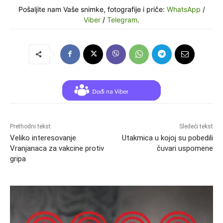
Pošaljite nam Vaše snimke, fotografije i priče:
WhatsApp
/
Viber
/
Telegram
.
Prethodni tekst
Sledeći tekst
Veliko interesovanje
Utakmica u kojoj su pobedili
Vranjanaca za vakcine protiv
čuvari uspomene
gripa