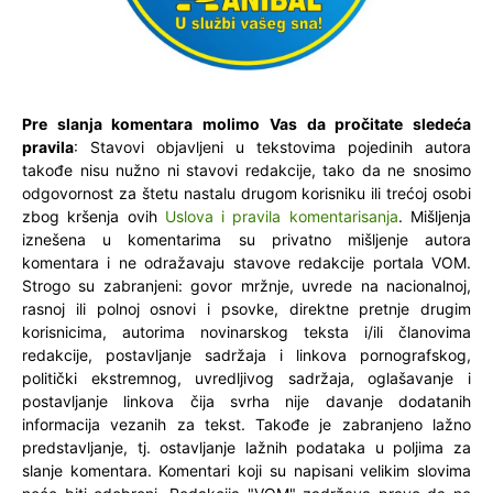
Pre slanja komentara molimo Vas da pročitate sledeća
pravila
: Stavovi objavljeni u tekstovima pojedinih autora
takođe nisu nužno ni stavovi redakcije, tako da ne snosimo
odgovornost za štetu nastalu drugom korisniku ili trećoj osobi
zbog kršenja ovih
Uslova i pravila komentarisanja
. Mišljenja
iznešena u komentarima su privatno mišljenje autora
komentara i ne odražavaju stavove redakcije portala VOM.
Strogo su zabranjeni: govor mržnje, uvrede na nacionalnoj,
rasnoj ili polnoj osnovi i psovke, direktne pretnje drugim
korisnicima, autorima novinarskog teksta i/ili članovima
redakcije, postavljanje sadržaja i linkova pornografskog,
politički ekstremnog, uvredljivog sadržaja, oglašavanje i
postavljanje linkova čija svrha nije davanje dodatanih
informacija vezanih za tekst. Takođe je zabranjeno lažno
predstavljanje, tj. ostavljanje lažnih podataka u poljima za
slanje komentara. Komentari koji su napisani velikim slovima