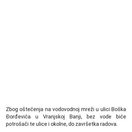
Zbog oštećenja na vodovodnoj mreži u ulici Boška
Đorđevića u Vranjskoj Banji, bez vode biće
potrošači te ulice i okolne, do završetka radova.