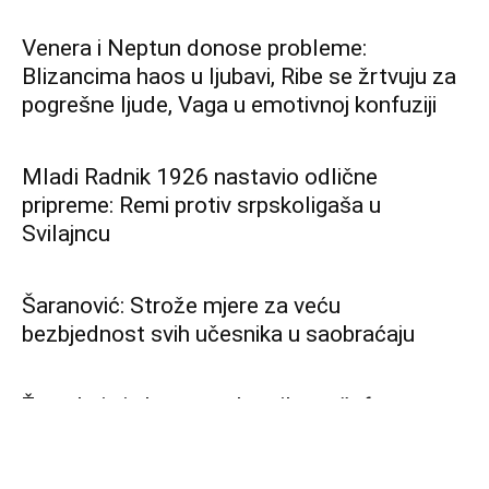
Preko 4000 ljudi zaraženo ebolom u Kongu:
Povećava se broj smrtnih slučajeva