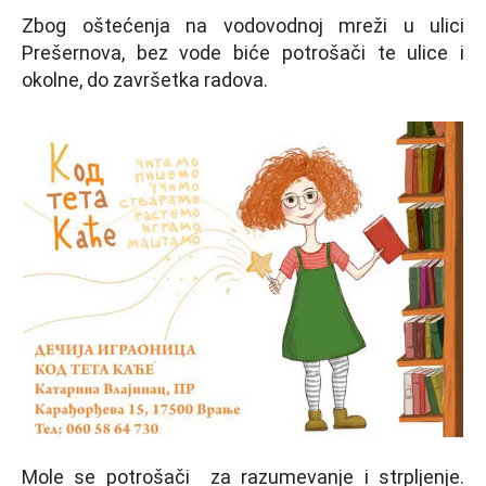
Zbog oštećenja na vodovodnoj mreži u ulici
Prešernova, bez vode biće potrošači te ulice i
okolne, do završetka radova.
Mole se potrošači za razumevanje i strplјenje.