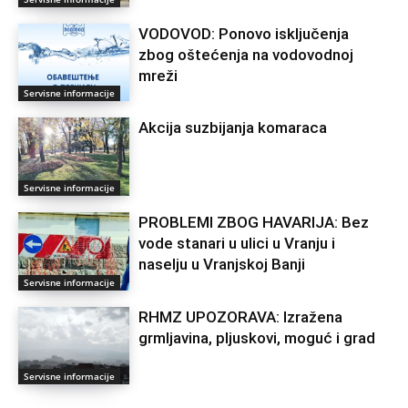
VODOVOD: Ponovo isključenja
zbog oštećenja na vodovodnoj
mreži
Servisne informacije
Akcija suzbijanja komaraca
Servisne informacije
PROBLEMI ZBOG HAVARIJA: Bez
vode stanari u ulici u Vranju i
naselju u Vranjskoj Banji
Servisne informacije
RHMZ UPOZORAVA: Izražena
grmlјavina, plјuskovi, moguć i grad
Servisne informacije