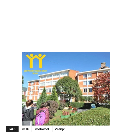
TAGS
vesti
vodovod
Vranje