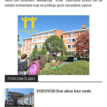
neće biti odobreni. Redakcija "VOM" zadržava pravo da ne
odobri komentare koji ne poštuju gore navedene uslove.
POVEZANI ČLANCI
VODOVOD:Dve ulice bez vode
Servisne informacije