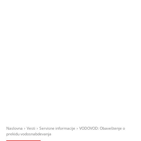
Naslovna
Vesti
Servisne informacije
VODOVOD: Obaveštenje o
prekidu vodosnabdevanja