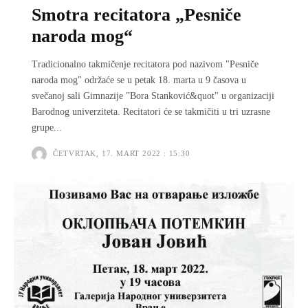
Smotra recitatora „Pesniče
naroda mog“
Tradicionalno takmičenje recitatora pod nazivom "Pesniče
naroda mog" održaće se u petak 18. marta u 9 časova u
svečanoj sali Gimnazije "Bora Stanković&quot" u organizaciji
Barodnog univerziteta. Recitatori će se takmičiti u tri uzrasne
grupe...
ČETVRTAK, 17. MART 2022 : 15:30