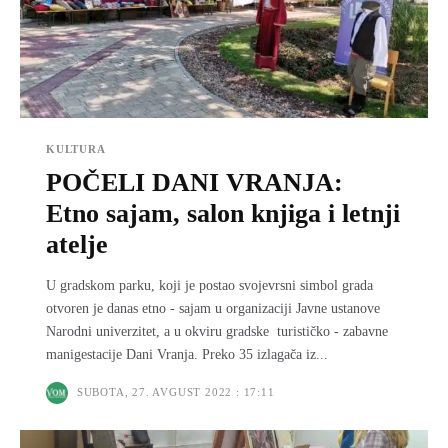
KULTURA
POČELI DANI VRANJA:
Etno sajam, salon knjiga i letnji
atelje
U gradskom parku, koji je postao svojevrsni simbol grada
otvoren je danas etno - sajam u organizaciji Javne ustanove
Narodni univerzitet, a u okviru gradske turističko - zabavne
manigestacije Dani Vranja. Preko 35 izlagača iz...
SUBOTA, 27. AVGUST 2022 : 17:11