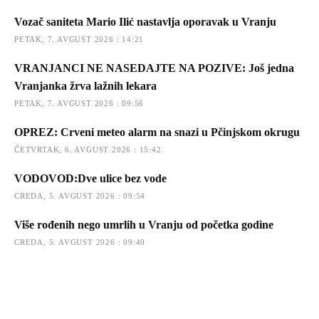
Vozač saniteta Mario Ilić nastavlja oporavak u Vranju
PETAK, 7. AVGUST 2026 : 14:21
VRANJANCI NE NASEDAJTE NA POZIVE: Još jedna
Vranjanka žrva lažnih lekara
PETAK, 7. AVGUST 2026 : 09:56
OPREZ: Crveni meteo alarm na snazi u Pčinjskom okrugu
ČETVRTAK, 6. AVGUST 2026 : 15:42
VODOVOD:Dve ulice bez vode
CREDA, 5. AVGUST 2026 : 09:54
Više rođenih nego umrlih u Vranju od početka godine
CREDA, 5. AVGUST 2026 : 09:49