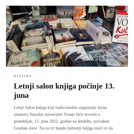
KULTURA
Letnji salon knjiga počinje 13.
juna
Letnji Salon knjiga koji tradicionalno organizuje Javna
ustanova Narodni univerzitet Vranje biće otvoren u
ponedelјak, 13. juna 2022. godine na šetalištu, povodom
Gradske slave. Na na tri štanda lјubitelјi knjiga moći će da