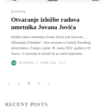
KULTURA
Otvaranje izložbe radova
umetnika Jovana Jovića
Izložba radova umetnika Jovana Jovića pod nazivom „
Oklopnjača Potemkin“, biće otvorena u Galeriji Narodnog
univerziteta u Vranju u petak 18. marta 2022. godine u 19
časova. U recenziji se navodi da su crteži inspirisani...
ČETVRTAK, 17. MART 2022 : 14:17
2
3
4
RECENT POSTS