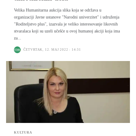
Velika Humanitarna aukcija slika koja se održava u
organizaciji Javne ustanove "Narodni univerzitet" i udruženja
"Roditeljstvo plus", izazvala je veliko interesovanje likovnih
stvaralaca koji su uzeli učešće u ovoj humanoj akciji koja ima
za...
ČETVRTAK, 12. MAJ 2022 : 14:31
KULTURA