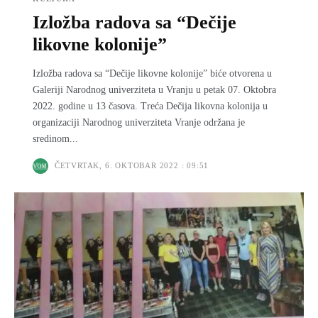
Izložba radova sa “Dečije
likovne kolonije”
Izložba radova sa “Dečije likovne kolonije” biće otvorena u
Galeriji Narodnog univerziteta u Vranju u petak 07. Oktobra
2022. godine u 13 časova. Treća Dečija likovna kolonija u
organizaciji Narodnog univerziteta Vranje održana je
sredinom...
ČETVRTAK, 6. OKTOBAR 2022 : 09:51