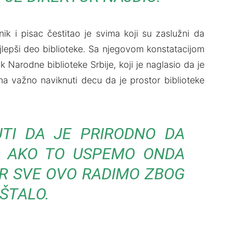
ik i pisac čestitao je svima koji su zaslužni da
jlepši deo biblioteke. Sa njegovom konstatacijom
ik Narodne biblioteke Srbije, koji je naglasio da je
ma važno naviknuti decu da je prostor biblioteke
TI DA JE PRIRODNO DA
I. AKO TO USPEMO ONDA
JER SVE OVO RADIMO ZBOG
IŠTALO.