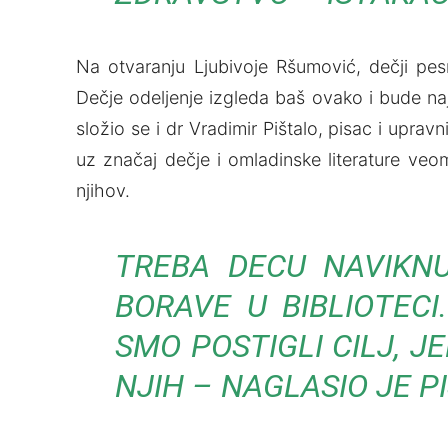
Na otvaranju Ljubivoje Ršumović, dečji pesn
Dečje odelјenje izgleda baš ovako i bude na
složio se i dr Vradimir Pištalo, pisac i upravn
uz značaj dečje i omladinske literature veo
njihov.
TREBA DECU NAVIKNU
BORAVE U BIBLIOTEC
SMO POSTIGLI CILЈ, 
NJIH – NAGLASIO JE P