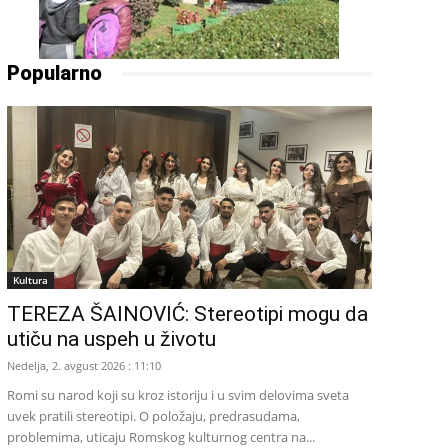
Popularno
Kultura
TEREZA ŠAINOVIĆ: Stereotipi mogu da
utiču na uspeh u životu
Nedelja, 2. avgust 2026 : 11:10
Romi su narod koji su kroz istoriju i u svim delovima sveta
uvek pratili stereotipi. O položaju, predrasudama,
problemima, uticaju Romskog kulturnog centra na...