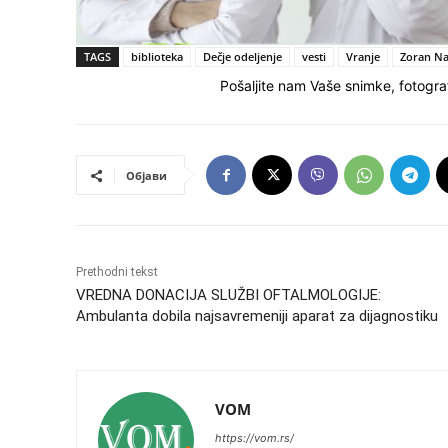
TAGS
biblioteka
Dečje odeljenje
vesti
Vranje
Zoran Na
Pošaljite nam Vaše snimke, fotograf
Објави
Prethodni tekst
VREDNA DONACIJA SLUŽBI OFTALMOLOGIJE:
Ambulanta dobila najsavremeniji aparat za dijagnostiku
VOM
https://vom.rs/