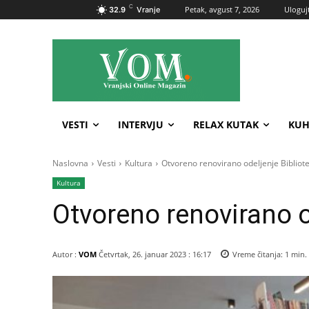
C
Petak, avgust 7, 2026
Ulogujt
32.9
Vranje
VESTI
INTERVJU
RELAX KUTAK
KUH
Naslovna
Vesti
Kultura
Otvoreno renovirano odeljenje Bibliot
Kultura
Otvoreno renovirano o
Autor :
VOM
Četvrtak, 26. januar 2023 : 16:17
Vreme čitanja:
1
min.