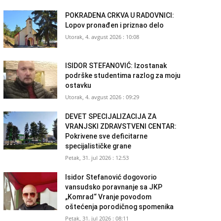
POKRADENA CRKVA U RADOVNICI:
Lopov pronađen i priznao delo
Utorak, 4. avgust 2026 : 10:08
ISIDOR STEFANOVIĆ: Izostanak
podrške studentima razlog za moju
ostavku
Utorak, 4. avgust 2026 : 09:29
DEVET SPECIJALIZACIJA ZA
VRANJSKI ZDRAVSTVENI CENTAR:
Pokrivene sve deficitarne
specijalističke grane
Petak, 31. jul 2026 : 12:53
Isidor Stefanović dogovorio
vansudsko poravnanje sa JKP
„Komrad“ Vranje povodom
oštećenja porodičnog spomenika
Petak, 31. jul 2026 : 08:11