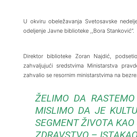
U okviru obeležavanja Svetosavske nedelј
odelјenje Javne biblioteke ,,Bora Stanković“.
Direktor biblioteke Zoran Najdić, podseti
zahvalјujući sredstvima Ministarstva prav
zahvalio se resornim ministarstvima na bezre
ŽELIMO DA RASTEMO 
MISLIMO DA JE KULT
SEGMENT ŽIVOTA KAO 
ZDRAVSTVO – ISTAKAO