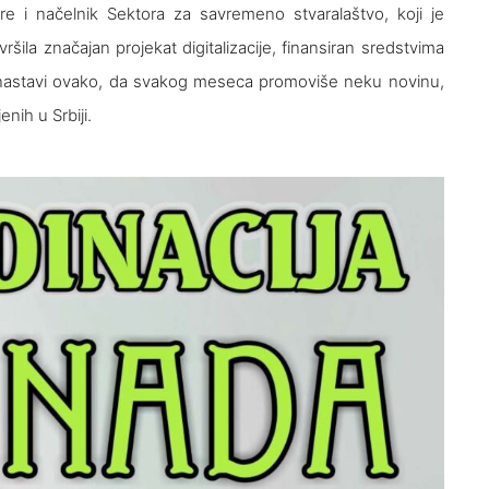
re i načelnik Sektora za savremeno stvaralaštvo, koji je
šila značajan projekat digitalizacije, finansiran sredstvima
ko nastavi ovako, da svakog meseca promoviše neku novinu,
enih u Srbiji.