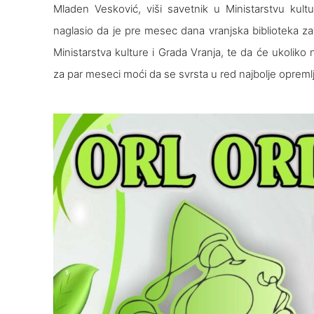
Mladen Vesković, viši savetnik u Ministarstvu kultu
naglasio da je pre mesec dana vranjska biblioteka zavr
Ministarstva kulture i Grada Vranja, te da će ukoli
za par meseci moći da se svrsta u red najbolјe opremlј