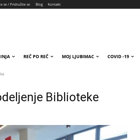
e se / Pridružite se
Blog
Kontakt
INJA
REČ PO REČ
MOJ LJUBIMAC
COVID -19
eke
deljenje Biblioteke