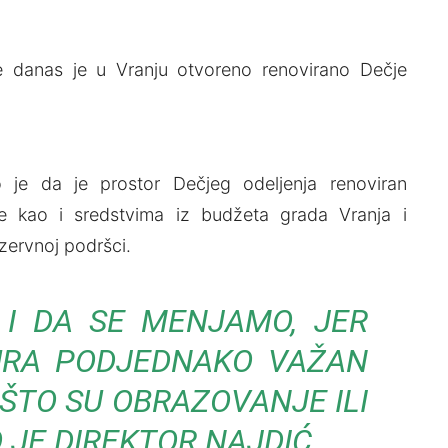
e danas je u Vranju otvoreno renovirano Dečje
o je da je prostor Dečjeg odelјenja renoviran
de kao i sredstvima iz budžeta grada Vranja i
zervnoj podršci.
I DA SE MENJAMO, JER
URA PODJEDNAKO VAŽAN
ŠTO SU OBRAZOVANJE ILI
 JE DIREKTOR NAJDIĆ.