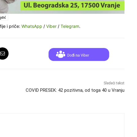
jdić
ije i priče:
WhatsApp
/
Viber
/
Telegram
.
Sledeći tekst
COVID PRESEK: 42 pozitivna, od toga 40 u Vranju