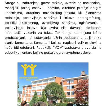
Strogo su zabranjeni: govor mržnje, uvrede na nacionalnoj,
rasnoj ili polnoj osnovi i psovke, direktne pretnje drugim
korisnicima, autorima novinarskog teksta i/ili članovima
redakcije, postavljanje sadržaja i linkova pornografskog,
politički ekstremnog, uvredljivog sadržaja, oglašavanje i
postavljanje linkova čija svrha nije davanje dodatanih
informacija vezanih za tekst. Takođe je zabranjeno lažno
predstavljanje, tj. ostavljanje lažnih podataka u poljima za
slanje komentara. Komentari koji su napisani velikim slovima
neće biti odobreni. Redakcija "VOM" zadržava pravo da ne
odobri komentare koji ne poštuju gore navedene uslove.