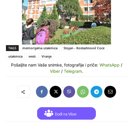
TAGS
memorijalna utakmica
Stojan - Kostadinović Coce
utakmica
vesti
Vranje
Pošaljite nam Vaše snimke, fotografije i priče:
WhatsApp
/
Viber
/
Telegram
.