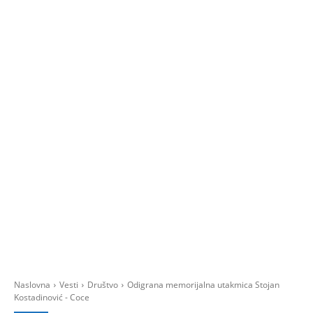
Naslovna
Vesti
Društvo
Odigrana memorijalna utakmica Stojan
Kostadinović - Coce