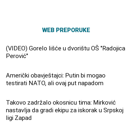
WEB PREPORUKE
(VIDEO) Gorelo lišće u dvorištu OŠ "Radojica
Perović"