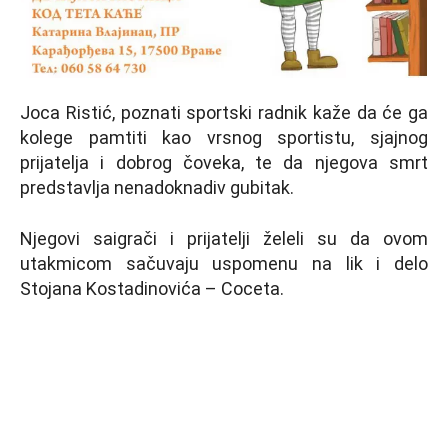
Joca Ristić, poznati sportski radnik kaže da će ga
kolege pamtiti kao vrsnog sportistu, sjajnog
prijatelja i dobrog čoveka, te da njegova smrt
predstavlja nenadoknadiv gubitak.
Njegovi saigrači i prijatelji želeli su da ovom
utakmicom sačuvaju uspomenu na lik i delo
Stojana Kostadinovića – Coceta.