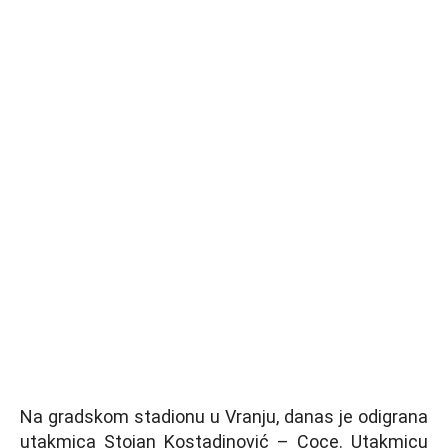
Na gradskom stadionu u Vranju, danas je odigrana
utakmica Stojan Kostadinović – Coce. Utakmicu