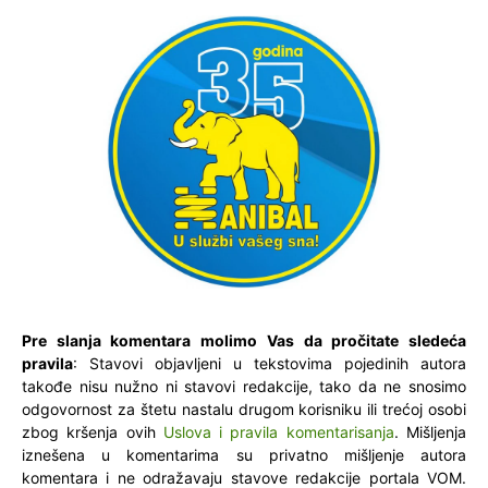
Pre slanja komentara molimo Vas da pročitate sledeća
pravila
: Stavovi objavljeni u tekstovima pojedinih autora
takođe nisu nužno ni stavovi redakcije, tako da ne snosimo
odgovornost za štetu nastalu drugom korisniku ili trećoj osobi
zbog kršenja ovih
Uslova i pravila komentarisanja
. Mišljenja
iznešena u komentarima su privatno mišljenje autora
komentara i ne odražavaju stavove redakcije portala VOM.