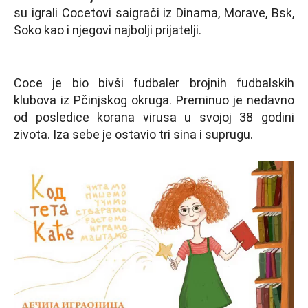
su igrali Cocetovi saigrači iz Dinama, Morave, Bsk,
Soko kao i njegovi najbolji prijatelji.
Coce je bio bivši fudbaler brojnih fudbalskih
klubova iz Pčinjskog okruga. Preminuo je nedavno
od posledice korana virusa u svojoj 38 godini
zivota. Iza sebe je ostavio tri sina i suprugu.