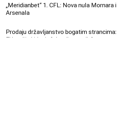
Američki obavještajci: Putin bi mogao
testirati NATO, ali ovaj put napadom