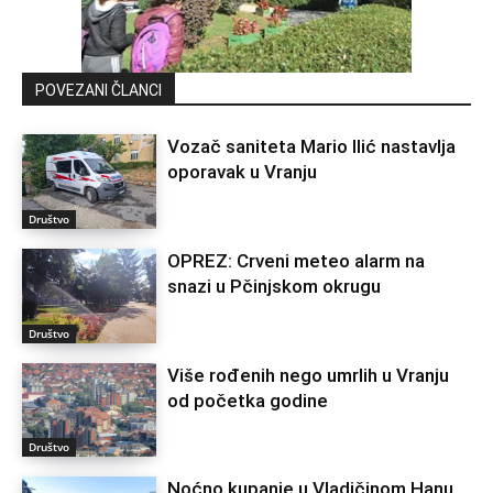
POVEZANI ČLANCI
Vozač saniteta Mario Ilić nastavlja
oporavak u Vranju
Društvo
OPREZ: Crveni meteo alarm na
snazi u Pčinjskom okrugu
Društvo
Više rođenih nego umrlih u Vranju
od početka godine
Društvo
Noćno kupanje u Vladičinom Hanu