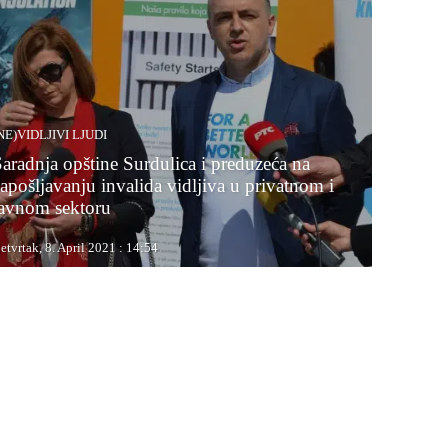
NE)VIDLJIVI LJUDI
Saradnja opštine Surdulica i preduzeća na
apošljavanju invalida vidljiva u privatnom i
javnom sektoru
etvrtak, 8. April 2021 : 14:54