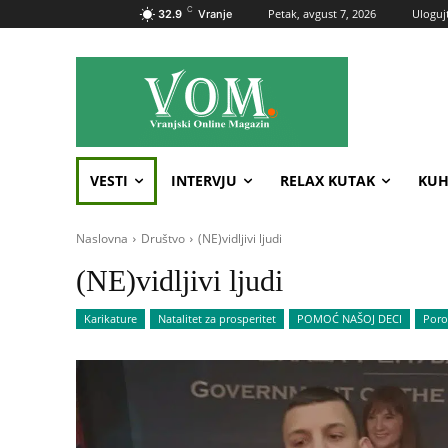
C
Petak, avgust 7, 2026
Ulogujt
32.9
Vranje
VESTI
INTERVJU
RELAX KUTAK
KUH
Naslovna
Društvo
(NE)vidljivi ljudi
(NE)vidljivi ljudi
Karikature
Natalitet za prosperitet
POMOĆ NAŠOJ DECI
Poro