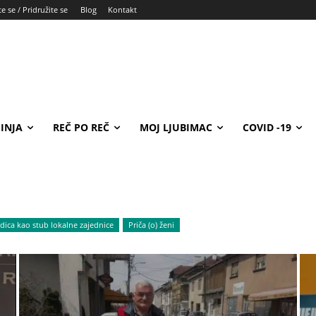
e se / Pridružite se
Blog
Kontakt
INJA
REČ PO REČ
MOJ LJUBIMAC
COVID -19
dica kao stub lokalne zajednice
Priča (o) ženi