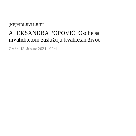
(NE)VIDLJIVI LJUDI
ALEKSANDRA POPOVIĆ: Osobe sa
invaliditetom zaslužuju kvalitetan život
Creda, 13. Januar 2021 : 09:41
rvi put otkrio razmere
OFK Bečej 1918 slavio
 snaga: 16.000 boraca
Srbobranu, ali potraga 
ržave, Kolumbijci
pojačanjima još traje
i front