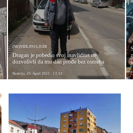
(
(NE)VIDLJIVI LJUDI
Dragan je pobedio svoj inavliditet ne
z
dozvolivši da mu dan prođe bez osmeha
Nedelja, 25. April 2021 : 13:53
Č