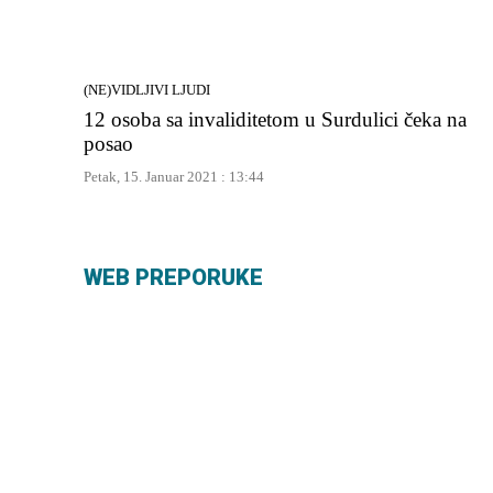
(NE)VIDLJIVI LJUDI
12 osoba sa invaliditetom u Surdulici čeka na
posao
Petak, 15. Januar 2021 : 13:44
WEB PREPORUKE
Prijetnja od izbijanja klizišta
Kijev p
na brdu iznad Budve: Spas
stranih
može da sklizne
iz 72 d
preuzel